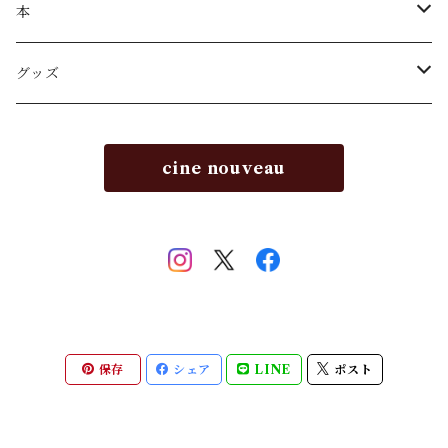
本
パンフレット
グッズ
エッセイ
ミニシアターパーク
cine nouveau
名古屋シネマテーク叢書
保存
シェア
LINE
ポスト