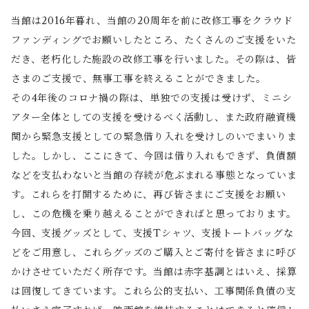
当館は2016年暮れ、当館の20周年を前に改修工事をクラウド
ファンディングでお願いしたところ、たくさんのご支援をいた
だき、老朽化した施設の改修工事を行いました。その際は、皆
さまのご支援で、無事工事を終えることができました。
その4年後のコロナ禍の際は、単独での支援は受けず、ミニシ
アター全体としての支援を受けるべく活動し、また政府融資機
関から緊急支援としての緊急借り入れを受けしのいでまいりま
した。しかし、ここにきて、今回は借り入れもできず、負債額
などを支払わないと当館の存続が危ぶまれる事態となっていま
す。これらを打開するために、再び皆さまにご支援をお願い
し、この危機を乗り越えることができればと思っております。
今回、支援グッズとして、支援Tシャツ、支援トートバッグな
どをご用意し、これらグッズのご購入とご寄付を皆さまに呼び
かけさせていただく所存です。当館は赤字基調とはいえ、採算
は回復してきています。これら公的支払い、工事関係負債の支