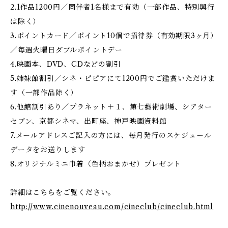
2.1作品1200円／同伴者1名様まで有効（一部作品、特別興行
は除く）
3.ポイントカード／ポイント10個で招待券（有効期限3ヶ月）
／毎週火曜日ダブルポイントデー
4.映画本、DVD、CDなどの割引
5.姉妹館割引／シネ・ピピアにて1200円でご鑑賞いただけま
す（一部作品除く）
6.他館割引あり／プラネット＋１、第七藝術劇場、シアター
セブン、京都シネマ、出町座、神戸映画資料館
7.メールアドレスご記入の方には、毎月発行のスケジュール
データをお送りします
8.オリジナルミニ巾着（色柄おまかせ）プレゼント
詳細はこちらをご覧ください。
http://www.cinenouveau.com/cineclub/cineclub.html