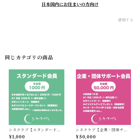
日本国内にお住まいの方向け
通報する
同じカテゴリの商品
シネクラブ【スタンダード会
シネクラブ【企業・団体サポ
員】
ート会員】
¥1,000
¥50,000