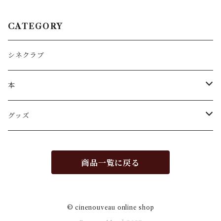
CATEGORY
シネクラブ
本
パンフレット
グッズ
エッセイ
ミニシアターパーク
商品一覧に戻る
名古屋シネマテーク叢書
© cinenouveau online shop