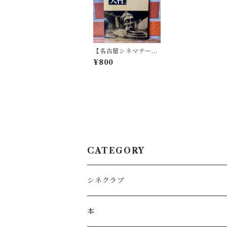
【名古屋シネマテーク
叢書】シネアストは語
¥800
る 2 木村威夫
CATEGORY
シネクラブ
本