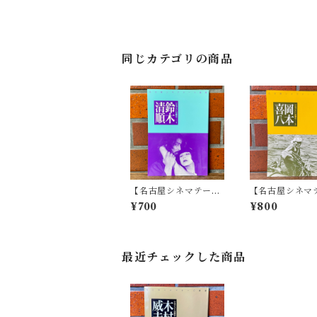
同じカテゴリの商品
【名古屋シネマテーク
【名古屋シネマ
叢書】シネアストは語
叢書】シネアス
¥700
¥800
る 1 鈴木清順
る 3 岡本喜八
最近チェックした商品