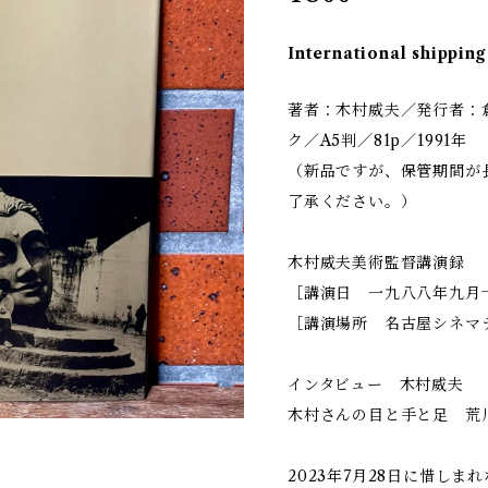
International shipping
著者：木村威夫／発行者：
ク／A5判／81p／1991年
（新品ですが、保管期間が
了承ください。）
木村威夫美術監督講演録
［講演日 一九八八年九月十
［講演場所 名古屋シネマ
インタビュー 木村威夫
木村さんの目と手と足 荒
2023年7月28日に惜し