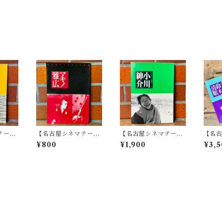
テーク
【名古屋シネマテーク
【名古屋シネマテーク
【名
トは語
叢書】シネアストは語
叢書】シネアストは語
叢書
¥800
¥1,900
¥3,5
る 4 マキノ雅広
る 5 小川紳介
る 5