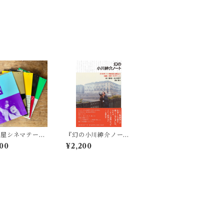
古屋シネマテーク
『幻の小川紳介ノート
】シネアストは語
〜1990年トリノ映画
00
¥2,200
冊セット
祭訪問記と最後の小川
プロダクション』