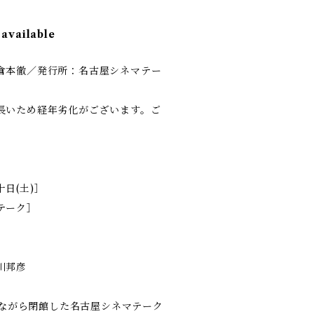
 available
倉本徹／発行所：名古屋シネマテー
長いため経年劣化がございます。ご
日(土)］
テーク］
川邦彦
まれながら閉館した名古屋シネマテーク