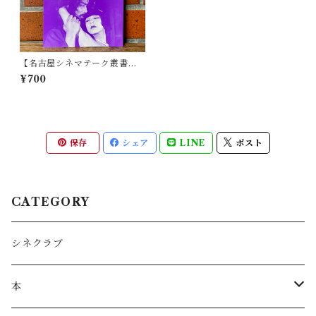
【名古屋シネマテーク叢書】
シネアストは語る 1 鈴木清順
¥700
保存
シェア
LINE
ポスト
CATEGORY
シネクラブ
本