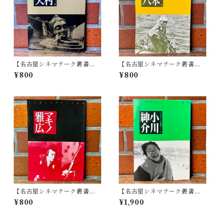
【名古屋シネマテーク叢書】
【名古屋シネマテーク叢書】
シネアストは語る 2 木村威夫
シネアストは語る 3 岡本喜八
¥800
¥800
【名古屋シネマテーク叢書】
【名古屋シネマテーク叢書】
シネアストは語る 4 マキノ雅
シネアストは語る 5 小川紳介
¥800
¥1,900
広