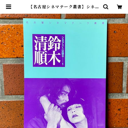
【名古屋シネマテーク叢書】シネア
ストは語る 1 鈴木清順 | cinenouv
eau online shop