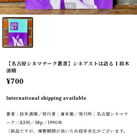
1
/1
【名古屋シネマテーク叢書】シネアストは語る 1 鈴木
清順
¥700
International shipping available
著者：鈴木清順／発行者：倉本徹／発行所：名古屋シネマテ
ーク／A5判／58p／1990年
（新品ですが、保管期間が長いため経年劣化がございます。