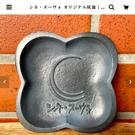
シネ・ヌーヴォ オリジナル灰皿 | ci
nenouveau online shop