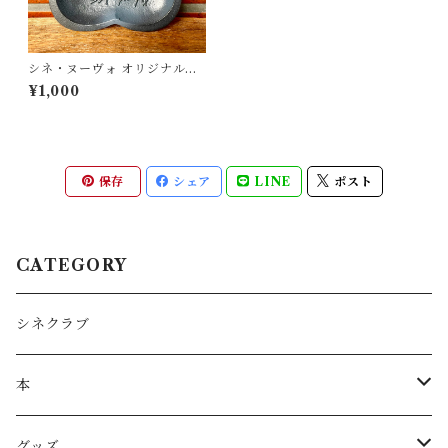
シネ・ヌーヴォ オリジナル灰
皿
¥1,000
保存
シェア
LINE
ポスト
CATEGORY
シネクラブ
本
パンフレット
グッズ