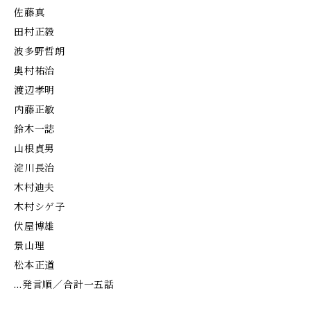
佐藤真
田村正毅
波多野哲朗
奥村祐治
渡辺孝明
内藤正敏
鈴木一誌
山根貞男
淀川長治
木村迪夫
木村シゲ子
伏屋博雄
景山理
松本正道
…発言順／合計一五話