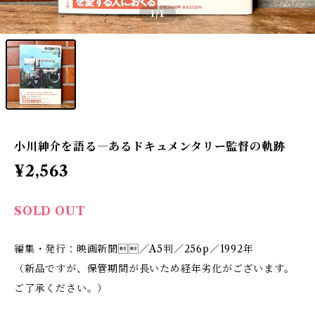
1
/1
小川紳介を語る―あるドキュメンタリー監督の軌跡
¥2,563
SOLD OUT
編集・発行：映画新聞／A5判／256p／1992年
（新品ですが、保管期間が長いため経年劣化がございます。
ご了承ください。）