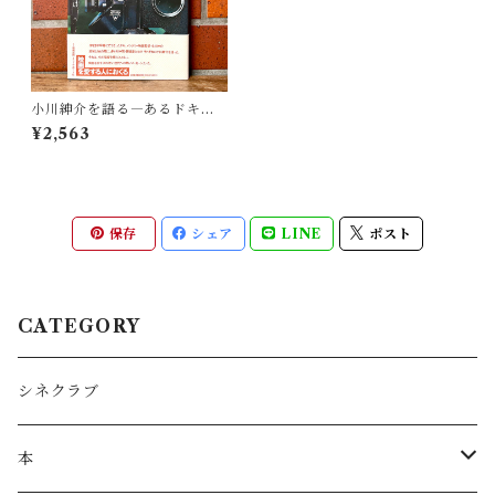
小川紳介を語る―あるドキュ
メンタリー監督の軌跡
¥2,563
保存
シェア
LINE
ポスト
CATEGORY
シネクラブ
本