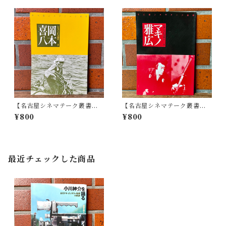
【名古屋シネマテーク叢書】
【名古屋シネマテーク叢書】
シネアストは語る 3 岡本喜八
シネアストは語る 4 マキノ雅
¥800
¥800
広
最近チェックした商品