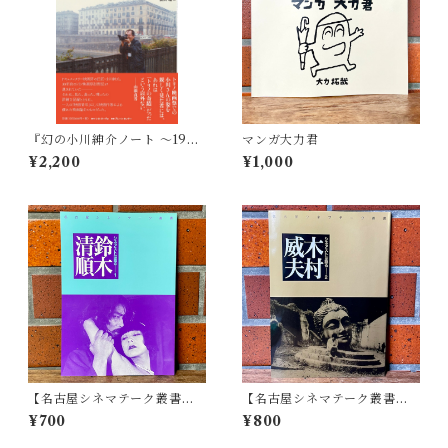
『幻の小川紳介ノート 〜1990
マンガ大力君
年トリノ映画祭訪問記と最後
¥2,200
¥1,000
の小川プロダクション』
【名古屋シネマテーク叢書】
【名古屋シネマテーク叢書】
シネアストは語る 1 鈴木清順
シネアストは語る 2 木村威夫
¥700
¥800