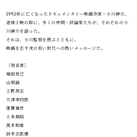
1992年に亡くなったドキュメンタリー映画作家・小川紳介。
追悼上映の際に、多くの仲間・評論家たちが、それぞれの小
川紳介を語った。
それは、小川監督を偲ぶとともに、
映画を志す次の若い世代への熱いメッセージだ。
［発言者］
梅田克己
山根誠
上野昂志
大津幸四郎
蓮實重彦
土本典昭
黒木和雄
鈴木志郎康