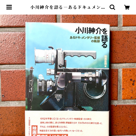
小川紳介を語る―あるドキュメンタ
リー監督の軌跡 | cinenouveau o
nline shop